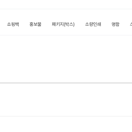
쇼핑백
홍보물
패키지(박스)
소량인쇄
명함