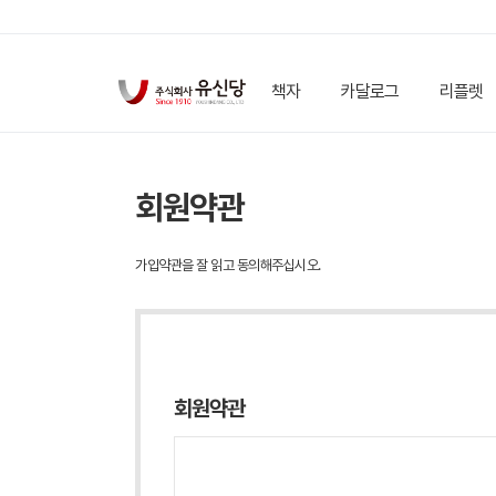
책자
카달로그
리플렛
회원약관
가입약관을 잘 읽고 동의해주십시오.
회원약관