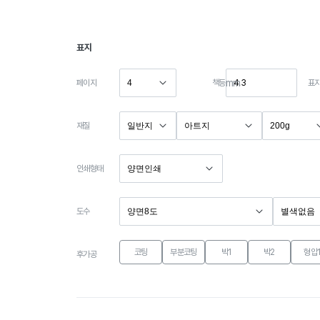
표지
mm
페이지
책등
표
재질
인쇄형태
도수
코팅
부분코팅
박1
박2
형압
후가공