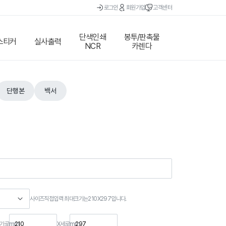
로그인
회원가입
고객센터
단색인쇄
봉투/판촉물
스티커
실사출력
NCR
카렌다
단행본
백서
사이즈직접입력 최대크기는210X297입니다.
mm
mm
가로
X
세로