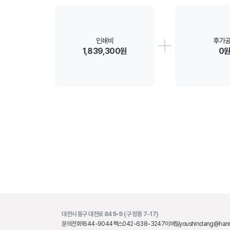
인쇄비
후가
1,839,300원
0
대전시 동구 대전로 849-9 (구 정동 7-17)
문의전화
1644-9044
팩스
042-638-3247
이메일
youshindang@hanm