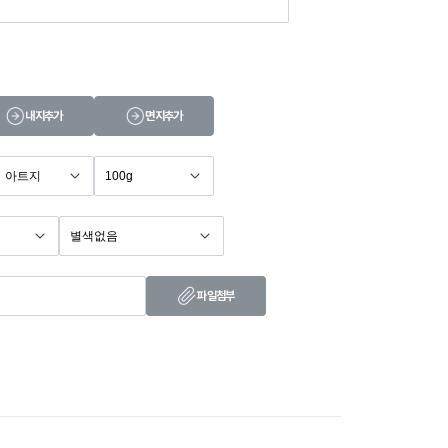
내지추가
면지추가
파일첨부