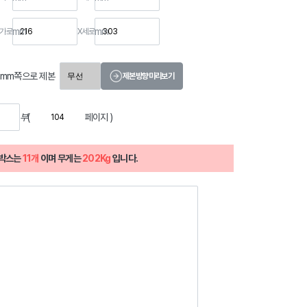
mm
mm
가로
X
세로
7mm쪽으로 제본
제본방향미리보기
부
(
페이지 )
박스는
11개
이며 무게는
202Kg
입니다.