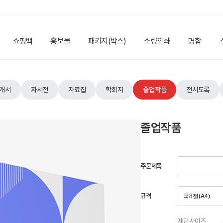
쇼핑백
홍보물
패키지(박스)
소량인쇄
명함
개서
자서전
자료집
학회지
졸업작품
전시도록
졸업작품
주문제목
규격
재단사이즈