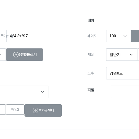
내지
mm
페이지
지크기
재질
용지샘플보기
도수
파일
1
형압2
후가공 안내