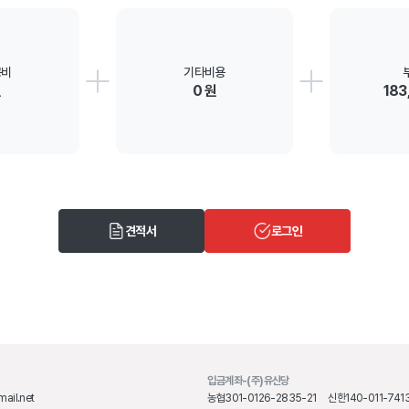
공비
기타비용
원
0 원
183
견적서
로그인
입금계좌-(주)유신당
ail.net
농협
301-0126-2835-21
신한
140-011-741