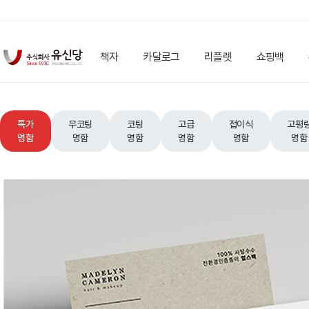
책자
카달로그
리플렛
쇼핑백
특가
무코팅
코팅
고급
접이식
고평
명함
명함
명함
명함
명함
명함