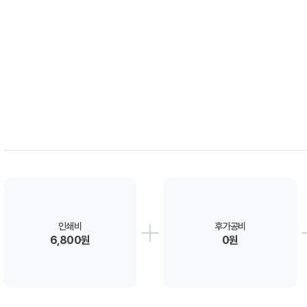
인쇄비
후가공비
6,800원
0원