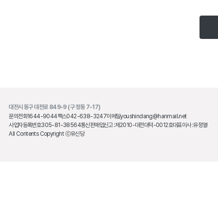
대전시 동구 대전로 849-9 (구 정동 7-17)
문의전화
1644-9044
팩스
042-638-3247
이메일
youshindang@hanmail.net
사업자등록번호
305-81-38564
통신판매업신고 :
제2010-대전대덕-0012호
대표이사 :
유정열
All Contents Copyright ⓒ유신당