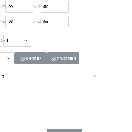
mm
mm
가로
X
세로
mm
mm
가로
X
세로
건
X
용지샘플보기
후가공샘플보기