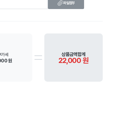
파일첨부
상품금액합계
부가세
22,000 원
000 원