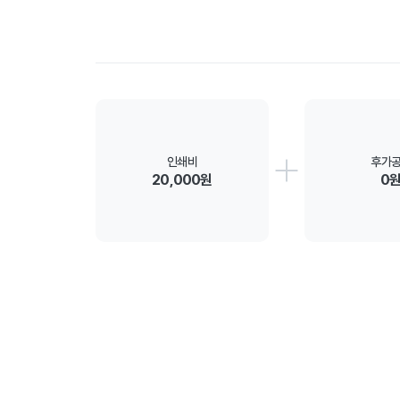
인쇄비
후가
20,000원
0