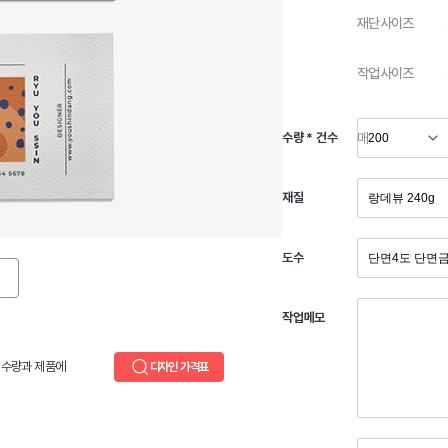
재단사이즈
작업사이즈
수량 * 건수
매
재질
도수
작업메모
,수량과 제품에
디자인 가격표