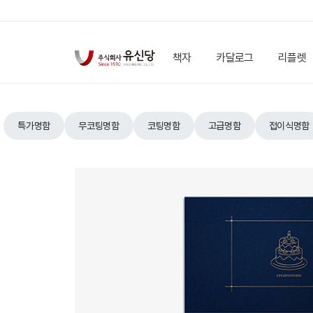
책자
카달로그
리플렛
특가명함
무코팅명함
코팅명함
고급명함
접이식명함