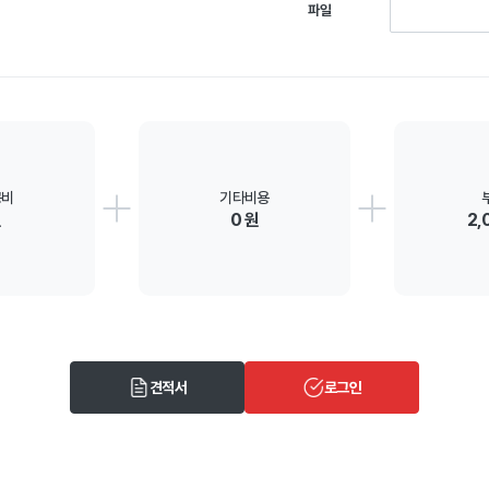
파일
공비
기타비용
원
0 원
2,
견적서
로그인