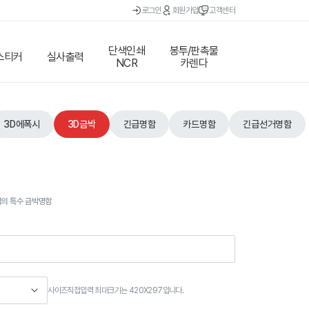
로그인
회원가입
고객센터
단색인쇄
봉투/판촉물
스티커
실사출력
NCR
카렌다
3D에폭시
3D금박
긴급명함
카드명함
긴급선거명함
낌의 특수 금박명함
사이즈직접입력 최대크기는 420X297입니다.