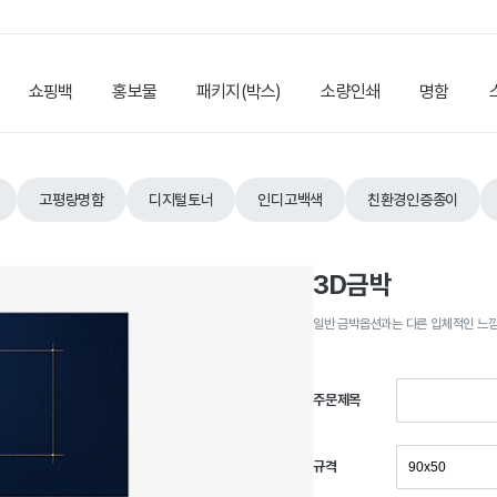
쇼핑백
홍보물
패키지(박스)
소량인쇄
명함
고평량명함
디지털토너
인디고백색
친환경인증종이
3D금박
일반 금박옵션과는 다른 입체적인 느
주문제목
규격