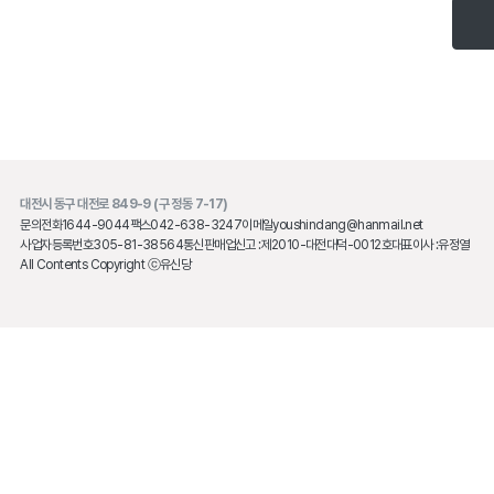
대전시 동구 대전로 849-9 (구 정동 7-17)
문의전화
1644-9044
팩스
042-638-3247
이메일
youshindang@hanmail.net
사업자등록번호
305-81-38564
통신판매업신고 :
제2010-대전대덕-0012호
대표이사 :
유정열
All Contents Copyright ⓒ유신당