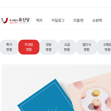
책자
카달로그
리플렛
쇼핑백
특가
무코팅
코팅
고급
접이식
고평
명함
명함
명함
명함
명함
명함