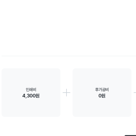
인쇄비
후가공비
4,300원
0원