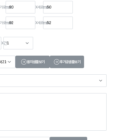
mm
mm
가로
X
세로
mm
mm
가로
X
세로
건
X
용지샘플보기
후가공샘플보기