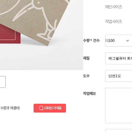
재단사이즈
작업사이즈
수량 * 건수
매
재질
도수
작업메모
,수량과 제품에
디자인 가격표