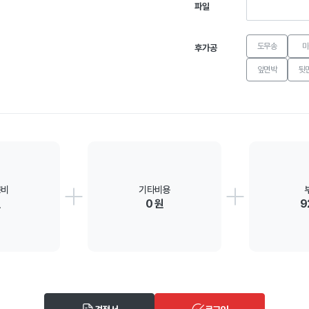
파일
도무송
미
후가공
앞면박
뒷
공비
기타비용
원
0 원
9