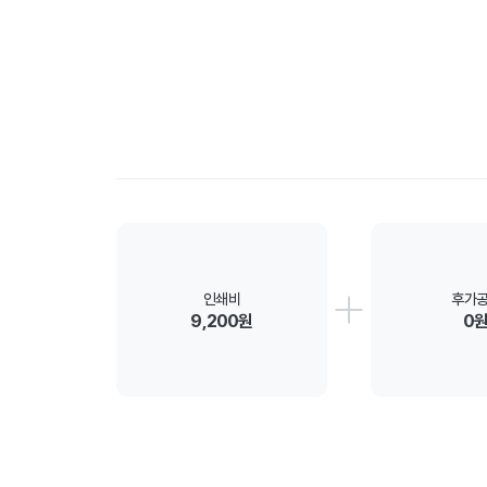
인쇄비
후가
9,200원
0