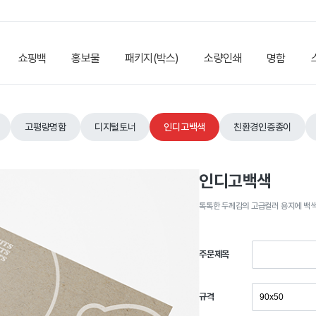
쇼핑백
홍보물
패키지(박스)
소량인쇄
명함
고평량명함
디지털토너
인디고백색
친환경인증종이
인디고백색
톡톡한 두께감의 고급컬러 용지에 백
주문제목
규격