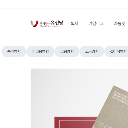
책자
카달로그
리플렛
특가명함
무코팅명함
코팅명함
고급명함
접이식명함