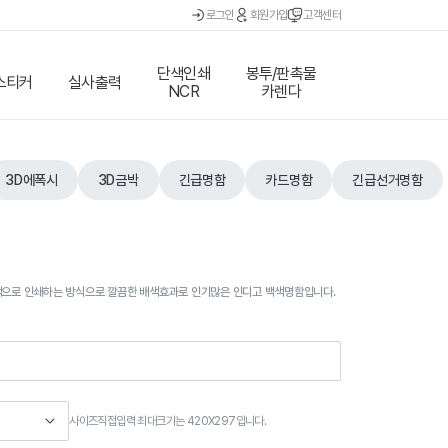
로그인
회원가입
고객센터
단색인쇄
봉투/판촉물
스티커
실사출력
NCR
카렌다
3D에폭시
3D금박
긴급명함
카드명함
긴급선거명함
색으로 인쇄하는 방식으로 깔끔한 배색효과로 인기많은 인디고 백색명함입니다.
사이즈직접입력 최대크기는 420X297입니다.