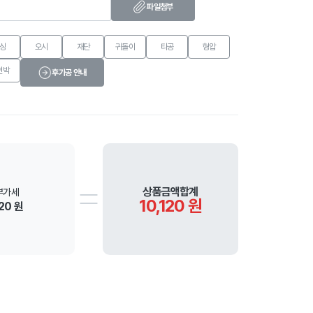
파일첨부
싱
오시
재단
귀돌이
타공
형압
면박
후가공 안내
상품금액합계
부가세
10,120 원
20 원