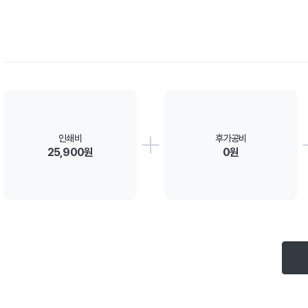
인쇄비
후가공비
25,900원
0원