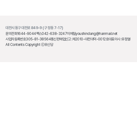
대전시 동구 대전로 849-9 (구 정동 7-17)
문의전화
1644-9044
팩스
042-638-3247
이메일
youshindang@hanmail.net
사업자등록번호
305-81-38564
통신판매업신고 :
제2010-대전대덕-0012호
대표이사 :
유정열
All Contents Copyright ⓒ유신당