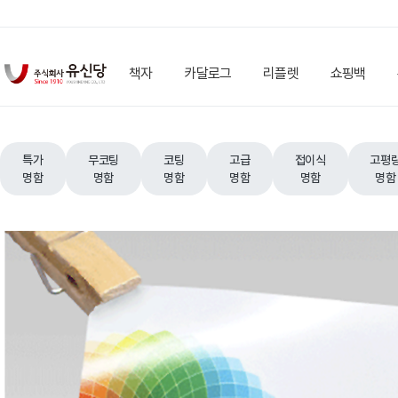
책자
카달로그
리플렛
쇼핑백
특가
무코팅
코팅
고급
접이식
고평
명함
명함
명함
명함
명함
명함