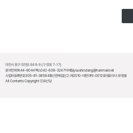
대전시 동구 대전로 849-9 (구 정동 7-17)
문의전화
1644-9044
팩스
042-638-3247
이메일
youshindang@hanmail.net
사업자등록번호
305-81-38564
통신판매업신고 :
제2010-대전대덕-0012호
대표이사 :
유정열
All Contents Copyright ⓒ유신당