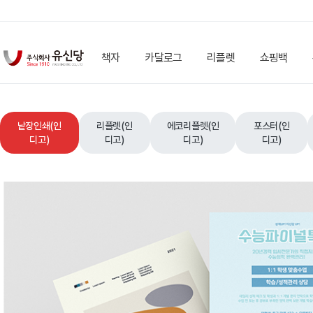
책자
카달로그
리플렛
쇼핑백
낱장인쇄(인
리플렛(인
에코리플렛(인
포스터(인
디고)
디고)
디고)
디고)