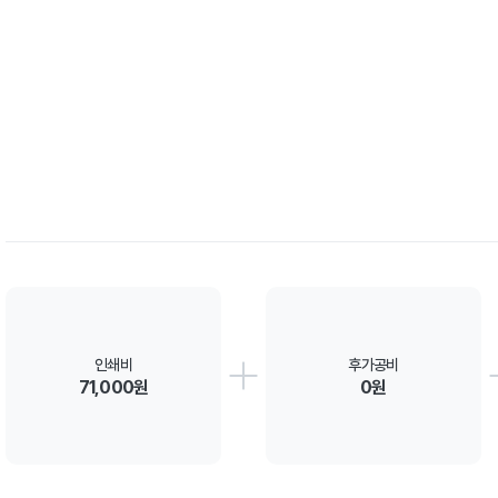
인쇄비
후가공비
71,000원
0원