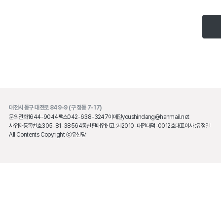
대전시 동구 대전로 849-9 (구 정동 7-17)
문의전화
1644-9044
팩스
042-638-3247
이메일
youshindang@hanmail.net
사업자등록번호
305-81-38564
통신판매업신고 :
제2010-대전대덕-0012호
대표이사 :
유정열
All Contents Copyright ⓒ유신당