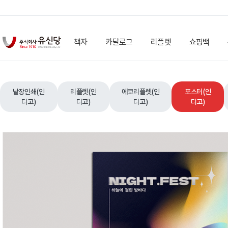
책자
카달로그
리플렛
쇼핑백
낱장인쇄(인
리플렛(인
에코리플렛(인
포스터(인
디고)
디고)
디고)
디고)