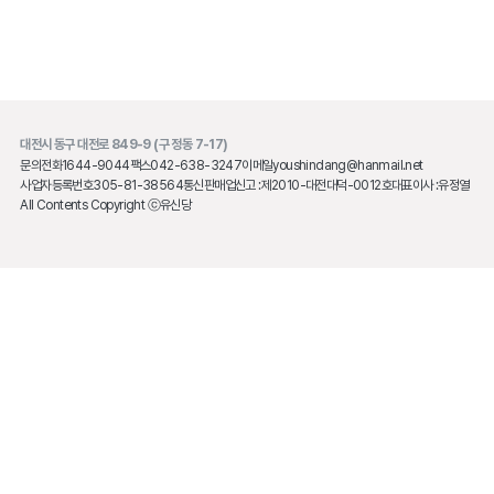
대전시 동구 대전로 849-9 (구 정동 7-17)
문의전화
1644-9044
팩스
042-638-3247
이메일
youshindang@hanmail.net
사업자등록번호
305-81-38564
통신판매업신고 :
제2010-대전대덕-0012호
대표이사 :
유정열
All Contents Copyright ⓒ유신당