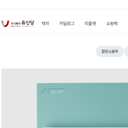
책자
카달로그
리플렛
쇼핑백
합판소봉투