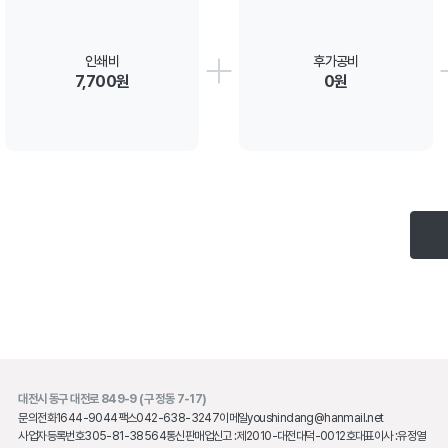
인쇄비
후가공비
7,700원
0원
대전시 동구 대전로 849-9 (구 정동 7-17)
문의전화
1644-9044
팩스
042-638-3247
이메일
youshindang@hanmail.net
사업자등록번호
305-81-38564
통신판매업신고 :
제2010-대전대덕-0012호
대표이사 :
유정열