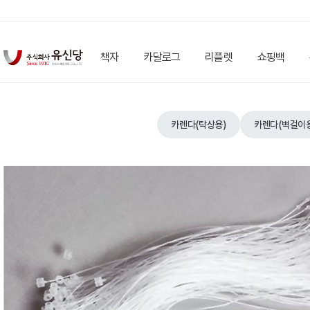
책자
카달로그
리플렛
쇼핑백
카렌다(탁상용)
카렌다(벽걸이