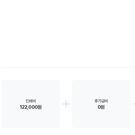
인쇄비
후가공비
122,000원
0원